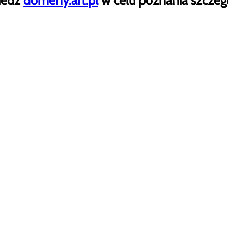
iedź
domeny.art.pl
w celu poznania szczeg